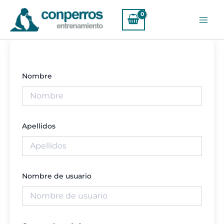
Ir
Mai
al
Men
contenido
Nombre
Apellidos
Nombre de usuario