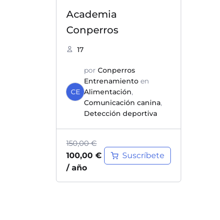
Academia
Conperros
17
por
Conperros
Entrenamiento
en
CE
Alimentación
,
Comunicación canina
,
Detección deportiva
150,00
€
Suscríbete
100,00
€
/ año